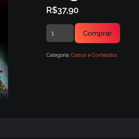
R$
37,90
Segredos
Comprar
do
Dota
2
Categoria:
Cursos e Conteúdos
quantidade