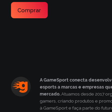
preço
preço
original
atual
Comprar
era:
é:
R$397,00.
R$67,00.
A GameSport conecta desenvolv
esports a marcas e empresas que
mercado.
Atuamos desde 2017 or
gamers, criando produtos e promo
à GameSport e faça parte do futur