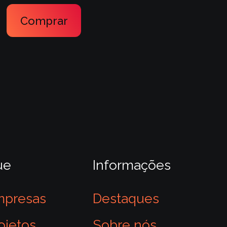
Comprar
ue
Informações
mpresas
Destaques
ojetos
Sobre nós