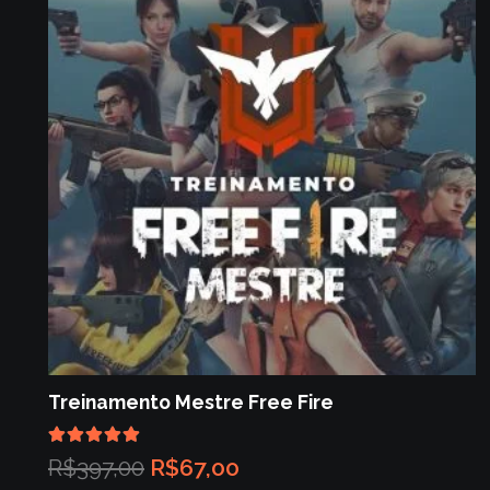
Treinamento Mestre Free Fire
Avaliação
5.00
de 5
O
O
R$
397,00
R$
67,00