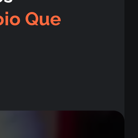
io Que