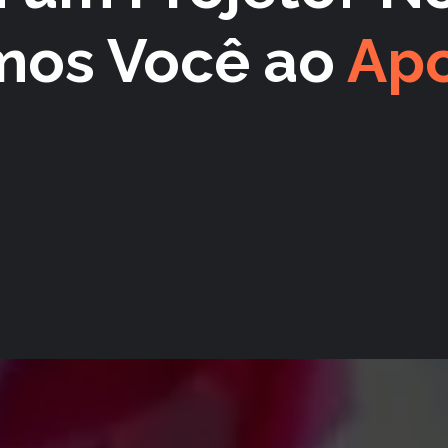
mos Você ao
Apo