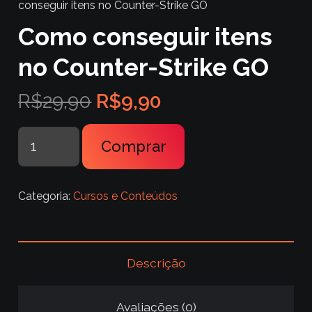
conseguir itens no Counter-Strike GO
Como conseguir itens
no Counter-Strike GO
O
O
R$
29,90
R$
9,90
preço
preço
original
atual
Como
Comprar
era:
é:
conseguir
R$29,90.
R$9,90.
itens
no
Categoria:
Cursos e Conteúdos
Counter-
Strike
GO
Descrição
quantidade
Avaliações (0)